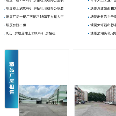
塘厦一楼1100平厂房招租现成办公室装
常平大型工业产
■
■
塘厦楼上2000平厂房招租现成办公室装
塘厦总建筑面积3
■
■
塘厦厂房一楼厂房招租1500平方超大空
塘厦出售靠主干
■
■
塘厦独院出租
塘厦大坪新出标准
■
■
8元厂房塘厦楼上1300平厂房招租
塘厦清湖头私宅地
■
■