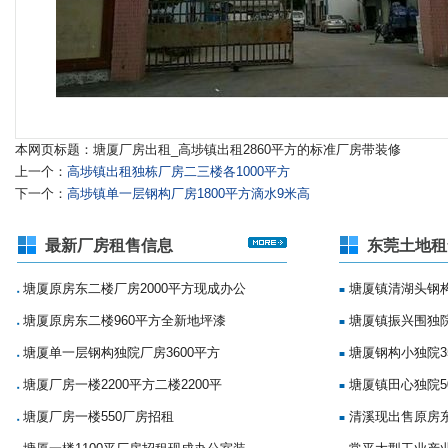
本网页标题：塘厦厂房出租_高埗镇出租2860平方的标准厂房带装修
上一个：
高埗镇出租独栋厂房二三楼各1000平方
下一个：
高埗镇单一层钢构厂房1800平方滴水9米高
最新厂房租售信息
东莞土地租
塘厦原房东二楼厂房2000平方现成办公
塘厦镇清湖头钢构
■
■
塘厦原房东二楼960平方全新地坪漆
塘厦镇振兴围独院
■
■
塘厦单一层钢构独院厂房3600平方
塘厦钢构小独院35
■
■
塘厦厂房一楼2200平方二楼2200平
塘厦镇田心独院5
■
■
塘厦厂房一楼550厂房招租
清溪现出售原房
■
■