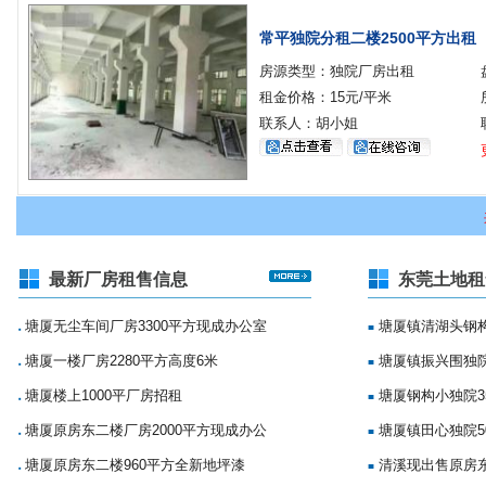
常平独院分租二楼2500平方出租
房源类型：独院厂房出租
租金价格：15元/平米
联系人：胡小姐
最新厂房租售信息
东莞土地租
塘厦无尘车间厂房3300平方现成办公室
塘厦镇清湖头钢构
■
■
塘厦一楼厂房2280平方高度6米
塘厦镇振兴围独院
■
■
塘厦楼上1000平厂房招租
塘厦钢构小独院35
■
■
塘厦原房东二楼厂房2000平方现成办公
塘厦镇田心独院5
■
■
塘厦原房东二楼960平方全新地坪漆
清溪现出售原房
■
■